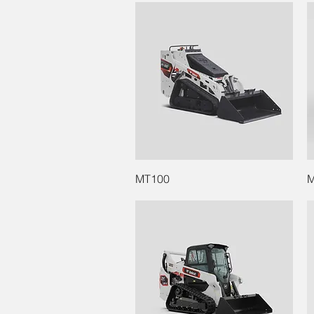
MT100
M