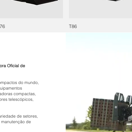
76
T86
ra Oficial de
compactos do mundo,
equipamentos
adoras compactas,
ores telescópicos,
riedade de setores,
a, manutenção de