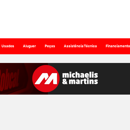
Represe
Usados
Aluguer
Peças
Assistência Técnica
Financiamento