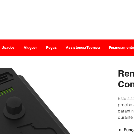
Represe
Usados
Aluguer
Peças
Assistência Técnica
Financiamento
Rem
Con
Este si
preciso 
garantin
durante 
Funç