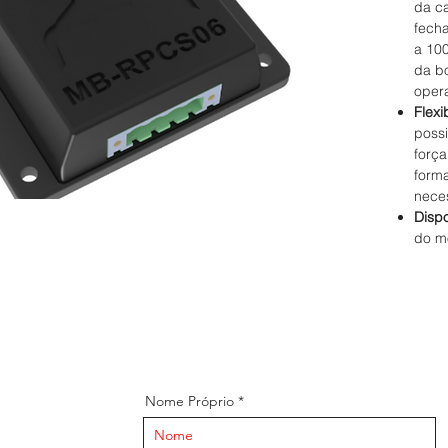
da c
fech
a 10
da b
opera
Flexi
possi
forç
forma
nece
Dispo
do m
Nome Próprio