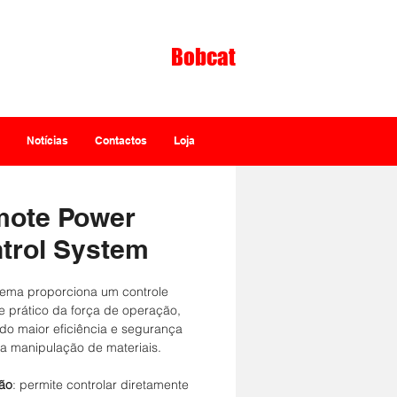
Bobcat
ntante Exclusivo
Notícias
Contactos
Loja
ote Power
trol System
stema proporciona um controle
e prático da força de operação,
do maior eficiência e segurança
a manipulação de materiais.
ão
: permite controlar diretamente